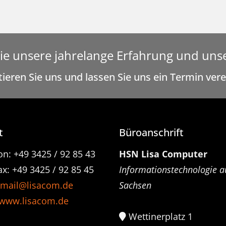
ie unsere jahrelange Erfahrung und uns
ieren Sie uns und lassen Sie uns ein Termin ver
t
Büroanschrift
on: +49 3425 / 92 85 43
HSN Lisa Computer
x: +49 3425 / 92 85 45
Informationstechnologie a
mail@lisacom.de
Sachsen
www.lisacom.de
Wettinerplatz 1